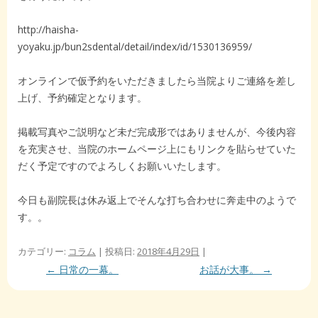
http://haisha-
yoyaku.jp/bun2sdental/detail/index/id/1530136959/
オンラインで仮予約をいただきましたら当院よりご連絡を差し
上げ、予約確定となります。
掲載写真やご説明など未だ完成形ではありませんが、今後内容
を充実させ、当院のホームページ上にもリンクを貼らせていた
だく予定ですのでよろしくお願いいたします。
今日も副院長は休み返上でそんな打ち合わせに奔走中のようで
す。。
カテゴリー:
コラム
| 投稿日:
2018年4月29日
|
投稿ナビゲーション
←
日常の一幕。
お話が大事。
→